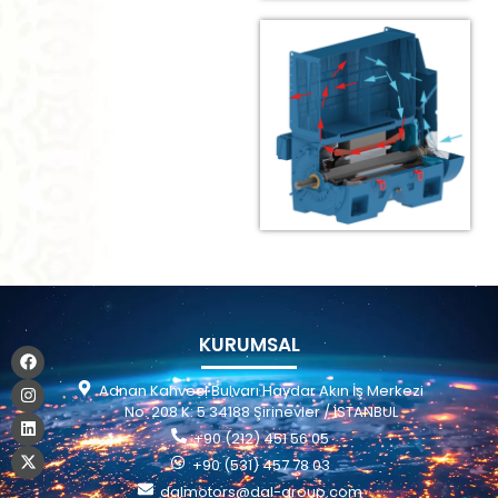
KURUMSAL
Adnan Kahveci Bulvarı Haydar Akın İş Merkezi
No: 208 K: 5 34188 Şirinevler / İSTANBUL
+90 (212) 451 56 05
+90 (531) 457 78 03
dalmotors@dal-group.com