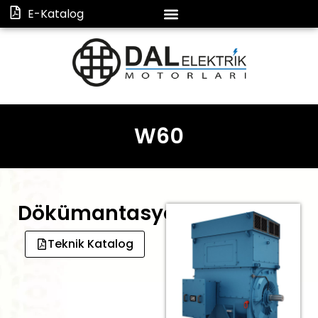
E-Katalog
W60
Dökümantasyon
Teknik Katalog