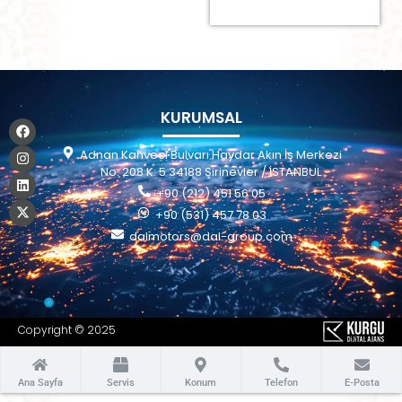
KURUMSAL
Adnan Kahveci Bulvarı Haydar Akın İş Merkezi
No: 208 K: 5 34188 Şirinevler / İSTANBUL
+90 (212) 451 56 05
+90 (531) 457 78 03
dalmotors@dal-group.com
Copyright © 2025
Ana Sayfa
Servis
Konum
Telefon
E-Posta