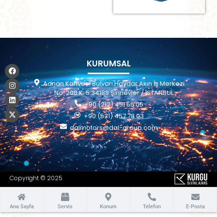
KURUMSAL
Adnan Kahveci Bulvarı Haydar Akın İş Merkezi
No: 208 K: 5 34188 Şirinevler / İSTANBUL
+90 (212) 451 56 05
+90 (531) 457 78 03
dalmotors@dal-group.com
Copyright © 2025
Ana Sayfa
Servis
Konum
Telefon
E-Posta